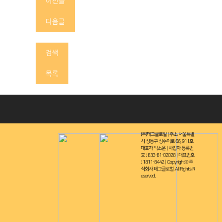
이전글
다음글
검색
목록
(주)테그글로벌 | 주소 서울특별
시 성동구 성수이로 66, 911호 |
대표자 박소운 | 사업자 등록번
호 : 833-81-02028 | 대표번호
: 1811-8442 | Copyright© 주
식회사 테그글로벌. All Rights R
eserved.
테그공식블로그 바로가기
(주)테그글로벌
| 서울특별시 성동구 성수이로 66, 911호
| 대표자
가맹문의 1811-8442
| 사업자등록번호 833-81-02028
| E메일 p