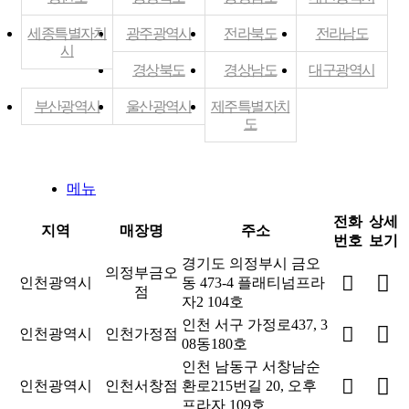
세종특별자치
광주광역시
전라북도
전라남도
시
경상북도
경상남도
대구광역시
부산광역시
울산광역시
제주특별자치
도
메뉴
전화
상세
지역
매장명
주소
번호
보기
경기도 의정부시 금오
의정부금오
인천광역시
동 473-4 플래티넘프라
점
자2 104호
인천 서구 가정로437, 3
인천광역시
인천가정점
08동180호
인천 남동구 서창남순
인천광역시
인천서창점
환로215번길 20, 오후
프라자 109호