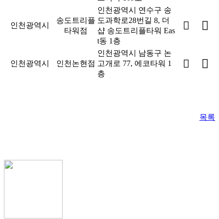
인천광역시 연수구 송
송도트리플
도과학로28번길 8, 더
인천광역시
타워점
샵 송도트리플타워 Eas
t동 1층
인천광역시 남동구 논
인천광역시
인천논현점
고개로 77, 에코타워 1
층
목록