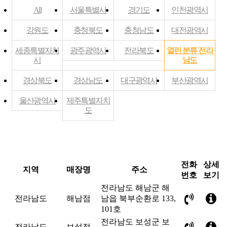
All
서울특별시
경기도
인천광역시
강원도
충청북도
충청남도
대전광역시
세종특별자치
광주광역시
전라북도
열린 분류
전라
시
남도
경상북도
경상남도
대구광역시
부산광역시
울산광역시
제주특별자치
도
전화
상세
지역
매장명
주소
번호
보기
전라남도 해남군 해
전라남도
해남점
남읍 북부순환로 133,
101호
전라남도 보성군 보
전라남도
보성점